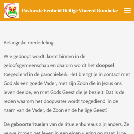
Ga
Pastorale Eenheid Heilige Vincent Rumbeke
direct
naar
de
Belangrijke mededeling:
hoofdinhoud
Wie gedoopt wordt, komt binnen in de
geloofsgemeenschap en daarom wordt het
doopsel
toegediend in de parochiekerk. Het brengt je in contact met
God als een goede Vader, met zijn Zoon die in Jezus ons
leven deelde, en met Gods Geest die je bezielt. Dat is de
reden waarom het doopwater wordt toegediend ‘in de
naam van de Vader, de Zoon en de heilige Geest’.
De
geboorterituelen
van de rituelenbureaus zijn anders. Ze
verwelkomen het leven in een eigen viering op maat. Hoe