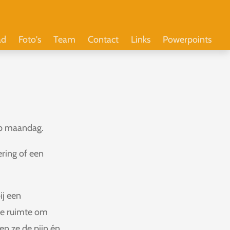
ad
Foto's
Team
Contact
Links
Powerpoints
op maandag.
ring of een
ij een
lle ruimte om
en ze de pijn én