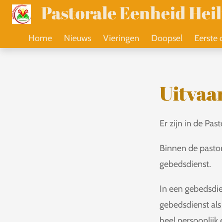
Pastorale Eenheid Hei
Ga
direct
Home
Nieuws
Vieringen
Doopsel
Eerste
naar
de
hoofdinhoud
Uitvaa
Er zijn in de Pa
Binnen de pastor
gebedsdienst.
In een gebedsdie
gebedsdienst als 
heel persoonlijk