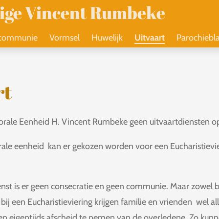
lige Vincent Rumbeke
 communie
Vormsel
Huwelijk
Uitvaart
Parochiebl
rt
storale Eenheid H. Vincent Rumbeke geen uitvaartdiensten 
ale eenheid kan er gekozen worden voor een Eucharistievie
nst is er geen consecratie en geen communie. Maar zowel b
bij een Eucharistieviering krijgen familie en vrienden wel a
 en eigentijds afscheid te nemen van de overledene. Zo kunn