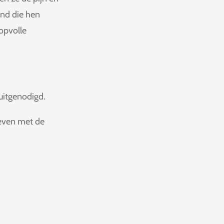
and die hen
oopvolle
uitgenodigd.
even met de